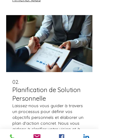
vos exigences.
02.
Planification de Solution
Personnelle
Laissez-nous vous guider à travers
un processus pour définir vos
objectifs personnels et élaborer un
plan d'action concret. Nous vous
aidons à clarifier votre vision et à
esquisser les étapes nécessaires