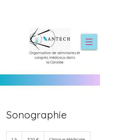
Organisation de séminaires et
congrès médicaux dans
la
Caraïbe
Sonographie
320
euros
1 h
1
320 €
Clinique Médicale