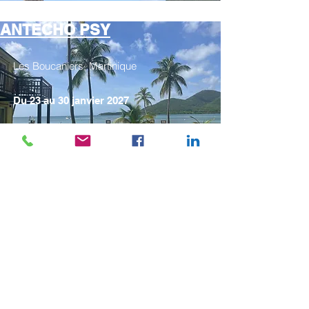
ANTECHO PSY
Les Boucaniers, Martinique
Du 23 au 30 janvier 2027
10ème édition
Découvrir le programme
ANTECHO
DENTAIRE
Les Boucaniers, Martinique
Du 23 au 30 janvier 2027