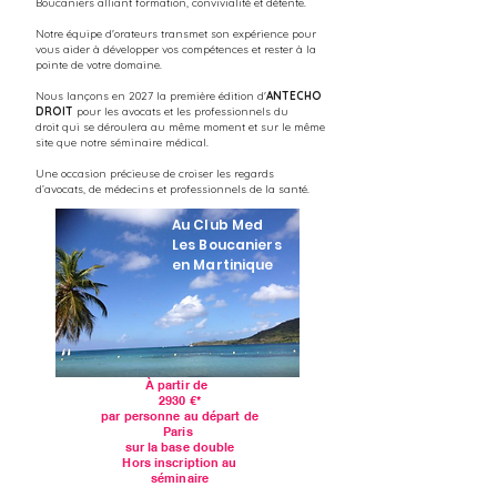
Boucaniers alliant formation, convivialité et détente.
Notre équipe d'orateurs transmet son expérience pour
vous aider à développer vos compétences et rester à la
pointe de votre domaine.
Nous lançons en 2027 la première édition d'
ANTECHO
DROIT
pour les avocats et les professionnels du
droit
qui se déroulera au même moment et sur le même
site que notre séminaire médical.
Une occasion précieuse de croiser les regards
d’avocats, de médecins et professionnels de la santé.
Au Club Med
Les Boucaniers
en Martinique
À partir de
2930 €*
par personne ​
au départ de
Paris
sur la base double
Hors inscription au
séminaire